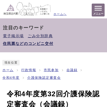
メニュー
ホームへ
注目のキーワード
電子掲示場
ごみ分別辞典
住民票などのコンビニ交付
現在位置
ホーム
行政情報
市民参加
会議録
令和4年度
介護保険認定審査会
令和4年度第32回介護保険認
定審査会（会議録）