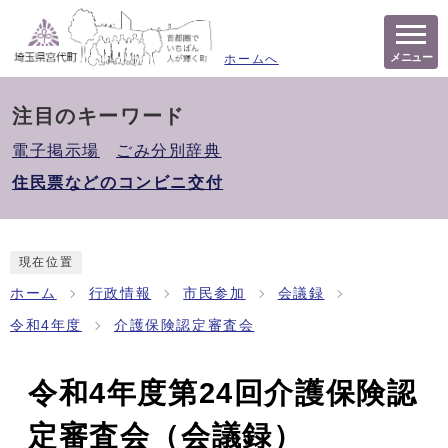
メニュー
ホームへ
注目のキーワード
電子掲示場
ごみ分別辞典
住民票などのコンビニ交付
現在位置
ホーム
行政情報
市民参加
会議録
令和4年度
介護保険認定審査会
令和4年度第24回介護保険認
定審査会（会議録）