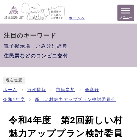
メニュー
ホームへ
注目のキーワード
電子掲示場
ごみ分別辞典
住民票などのコンビニ交付
現在位置
ホーム
行政情報
市民参加
会議録
令和4年度
新しい村魅力アッププラン検討委員会
令和4年度 第2回新しい村
魅力アッププラン検討委員