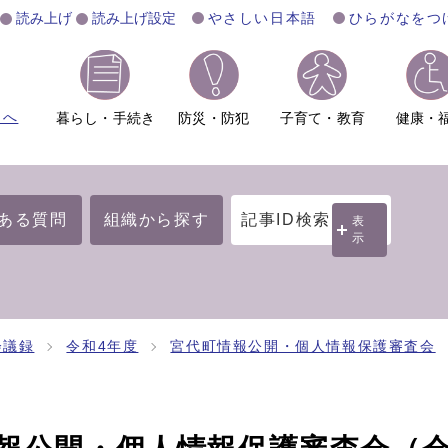
読み上げ
読み上げ設定
やさしい日本語
ひらがなをつ
ムへ
暮らし・手続き
防災・防犯
子育て・教育
健康・
ある質問
組織から探す
記事ID検索
表
示
会議録
令和4年度
宮代町情報公開・個人情報保護審査会