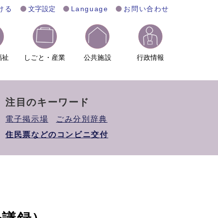
ける
文字設定
Language
お問い合わせ
福祉
しごと・産業
公共施設
行政情報
注目のキーワード
電子掲示場
ごみ分別辞典
住民票などのコンビニ交付