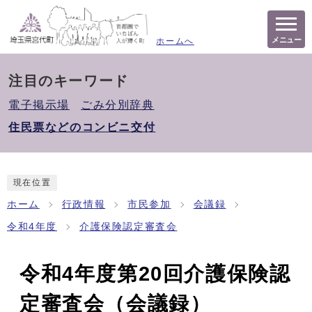
メニュー
ホームへ
注目のキーワード
電子掲示場
ごみ分別辞典
住民票などのコンビニ交付
現在位置
ホーム
行政情報
市民参加
会議録
令和4年度
介護保険認定審査会
令和4年度第20回介護保険認
定審査会（会議録）