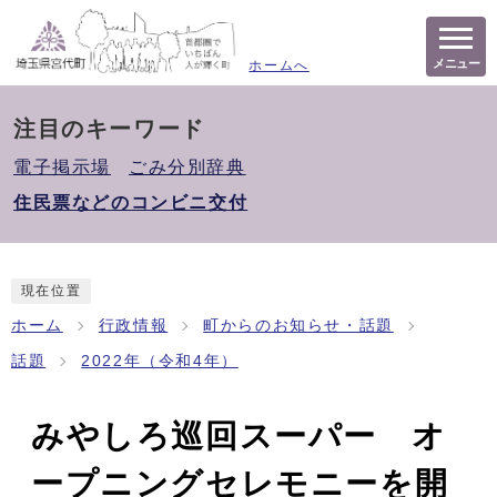
メニュー
ホームへ
注目のキーワード
電子掲示場
ごみ分別辞典
住民票などのコンビニ交付
現在位置
ホーム
行政情報
町からのお知らせ・話題
話題
2022年（令和4年）
みやしろ巡回スーパー オ
ープニングセレモニーを開