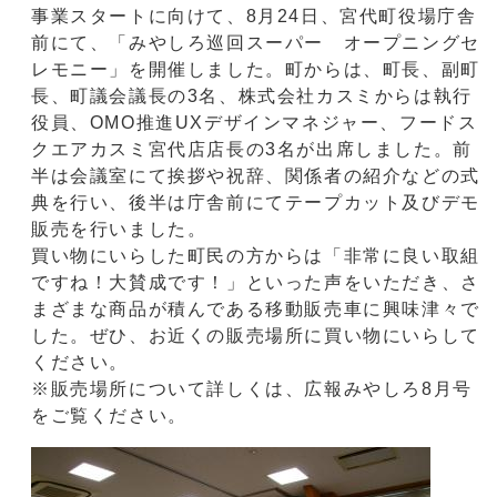
事業スタートに向けて、8月24日、宮代町役場庁舎
前にて、「みやしろ巡回スーパー オープニングセ
レモニー」を開催しました。町からは、町長、副町
長、町議会議長の3名、株式会社カスミからは執行
役員、OMO推進UXデザインマネジャー、フードス
クエアカスミ宮代店店長の3名が出席しました。前
半は会議室にて挨拶や祝辞、関係者の紹介などの式
典を行い、後半は庁舎前にてテープカット及びデモ
販売を行いました。
買い物にいらした町民の方からは「非常に良い取組
ですね！大賛成です！」といった声をいただき、さ
まざまな商品が積んである移動販売車に興味津々で
した。ぜひ、お近くの販売場所に買い物にいらして
ください。
※販売場所について詳しくは、広報みやしろ8月号
をご覧ください。