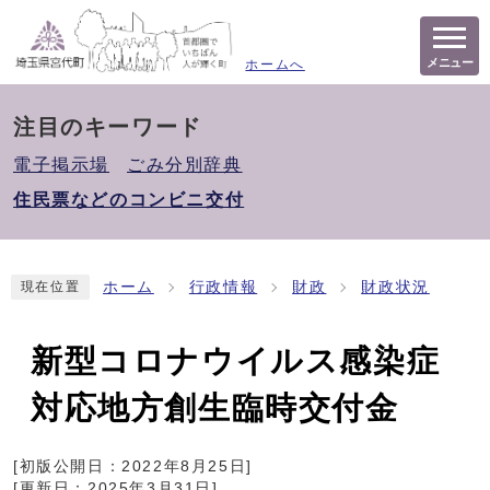
メニュー
ホームへ
注目のキーワード
電子掲示場
ごみ分別辞典
住民票などのコンビニ交付
ホーム
行政情報
財政
財政状況
現在位置
新型コロナウイルス感染症
対応地方創生臨時交付金
[初版公開日：
2022年8月25日
]
[更新日：
2025年3月31日
]