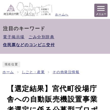
メニュー
ホームへ
注目のキーワード
電子掲示場
ごみ分別辞典
住民票などのコンビニ交付
現在位置
ホーム
しごと・産業
その他発注情報
【選定結果】宮代町役場庁
舎への自動販売機設置事業
者選定に係る公募型プロポ