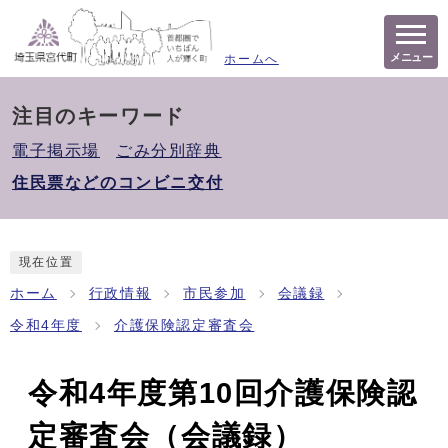
メニュー
ホームへ
注目のキーワード
電子掲示場
ごみ分別辞典
住民票などのコンビニ交付
現在位置
ホーム
行政情報
市民参加
会議録
令和4年度
介護保険認定審査会
令和4年度第10回介護保険認
定審査会（会議録）