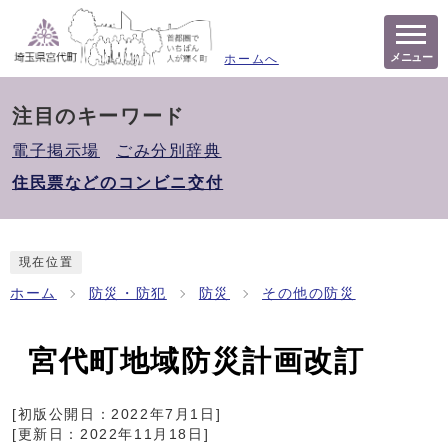
メニュー
ホームへ
注目のキーワード
電子掲示場
ごみ分別辞典
住民票などのコンビニ交付
現在位置
ホーム
防災・防犯
防災
その他の防災
宮代町地域防災計画改訂
[初版公開日：
2022年7月1日
]
[更新日：
2022年11月18日
]