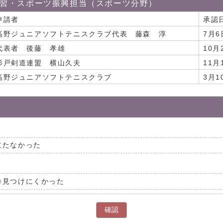
習・スポーツ振興担当（スポーツ分野）
申請者
承認
高野ジュニアソフトテニスクラブ代表 藤森 淳
7月6
代表者 後藤 孝雄
10
杉戸剣道連盟 横山久夫
11月
高野ジュニアソフトテニスクラブ
3月1
立たなかった
見つけにくかった
確認