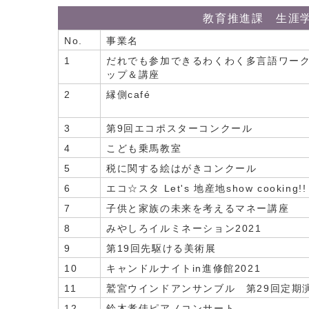
教育推進課 生涯
No.
事業名
1
だれでも参加できるわくわく多言語ワー
ップ＆講座
2
縁側café
3
第9回エコポスターコンクール
4
こども乗馬教室
5
税に関する絵はがきコンクール
6
エコ☆スタ Let's 地産地show cooking!!
7
子供と家族の未来を考えるマネー講座
8
みやしろイルミネーション2021
9
第19回先駆ける美術展
10
キャンドルナイトin進修館2021
11
鷲宮ウインドアンサンブル 第29回定期
12
鈴木孝佳ピアノコンサート