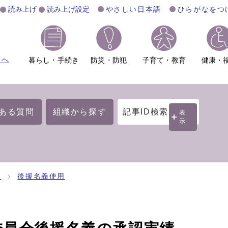
読み上げ
読み上げ設定
やさしい日本語
ひらがなをつ
ムへ
暮らし・手続き
防災・防犯
子育て・教育
健康・
ある質問
組織から探す
記事ID検索
表
示
開
後援名義使用