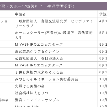
学習・スポーツ振興担当（生涯学習分野）
申請者
承認
クショ
一般財団法人 言語交流研究所 ヒッポファミ
4月
リークラブ
ホームスクーラー(不登校)の居場所 宮代芸術
5月
大学
MIYASHIROエコ☆スターズ
5月
東武乗馬クラブ＆クレイン
6月
公益社団法人 春日部法人会
8月
MIYASHIROエコ☆スターズ
8月
子供と家族の未来を考える会
8月
みやしろイルミネーション実行委員会
10
先駆ける美術の会
10
社会福祉法人じりつ
10
演奏会
鷲宮ウインドアンサンブル
10
Music of Life
10