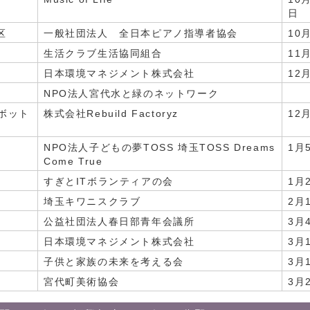
区
一般社団法人 全日本ピアノ指導者協会
10
生活クラブ生活協同組合
11
日本環境マネジメント株式会社
12
NPO法人宮代水と緑のネットワーク
1
ボット
株式会社Rebuild Factoryz
12
NPO法人子どもの夢TOSS 埼玉TOSS Dreams
1月
Come True
すぎとITボランティアの会
1月
埼玉キワニスクラブ
2月
公益社団法人春日部青年会議所
3月
日本環境マネジメント株式会社
3月
子供と家族の未来を考える会
3月
宮代町美術協会
3月