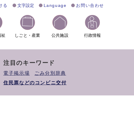
ける
文字設定
Language
お問い合わせ
福祉
しごと・産業
公共施設
行政情報
注目のキーワード
電子掲示場
ごみ分別辞典
住民票などのコンビニ交付