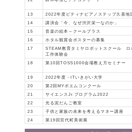
13
2022年度ピティナピアノステップ久喜地
14
講演会「今、なぜ渋沢栄一なのか」
15
音楽の絵本～クールブラス
16
ホタル観賞会ポスターの募集
17
STEAM教育タミヤロボットスクール ロ
工作体験会
18
第10回TOSS1000会場教え方セミナー
19
2022年度・ITいきがい大学
20
第2回MYポエムコンクール
21
サイエンスJr.プログラム2022
22
光る泥だんご教室
23
子供と家族の未来を考えるマネー講座
24
第19回宮代町美術展