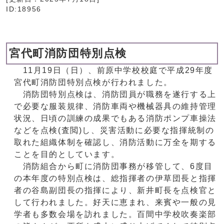
ID:18956
宮代町消防団特別点検
11月19日（日）、前原中学校校庭で平成29年度
宮代町消防団特別点検が行われました。
消防団特別点検は、消防団員が職務を遂行する上
で必要な服装規律、消防車両や機械器具の維持管理
状況、日頃の訓練の成果でもある消防ポンプ車操法
などを点検(査閲)し、災害活動に必要な指揮統制の
取れた組織体制を確認し、消防活動に万全を期する
ことを目的としています。
消防組合から町に消防団事務が移管して、6度目
の本年度の特別点検は、総指揮者の伊草団長と指揮
者の谷島副団長の指揮により、新井町長を点検官と
して行われました。好天に恵まれ、来賓や一般の見
学者も多数会場を訪れました。百間中学校吹奏楽部