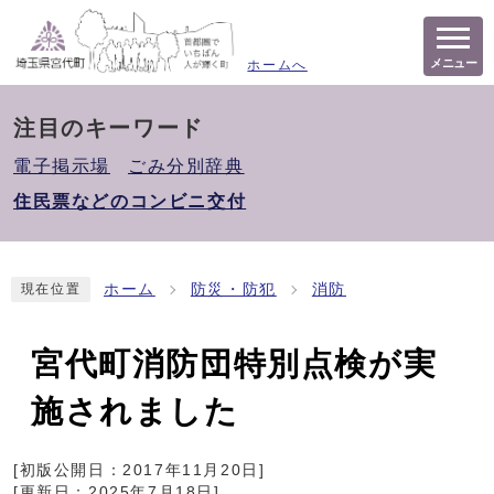
メニュー
ホームへ
注目のキーワード
電子掲示場
ごみ分別辞典
住民票などのコンビニ交付
ホーム
防災・防犯
消防
現在位置
宮代町消防団特別点検が実
施されました
[初版公開日：
2017年11月20日
]
[更新日：
2025年7月18日
]