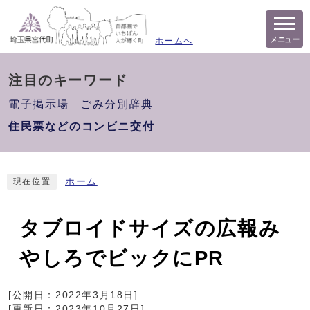
メニュー
ホームへ
注目のキーワード
電子掲示場
ごみ分別辞典
住民票などのコンビニ交付
ホーム
現在位置
タブロイドサイズの広報み
やしろでビックにPR
[公開日：
2022年3月18日
]
[更新日：
2023年10月27日
]