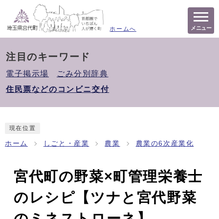
メニュー
ホームへ
注目のキーワード
電子掲示場
ごみ分別辞典
住民票などのコンビニ交付
現在位置
ホーム
しごと・産業
農業
農業の6次産業化
宮代町の野菜×町管理栄養士
のレシピ【ツナと宮代野菜
のミネストローネ】