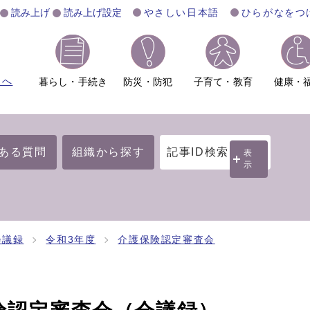
読み上げ
読み上げ設定
やさしい日本語
ひらがなをつ
ムへ
暮らし・手続き
防災・防犯
子育て・教育
健康・
ある質問
組織から探す
記事ID検索
表
示
会議録
令和3年度
介護保険認定審査会