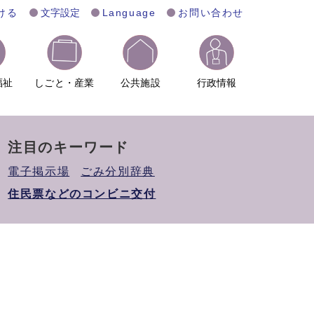
ける
文字設定
Language
お問い合わせ
福祉
しごと・産業
公共施設
行政情報
注目のキーワード
電子掲示場
ごみ分別辞典
住民票などのコンビニ交付