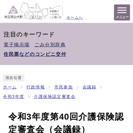
メニュー
ホームへ
注目のキーワード
電子掲示場
ごみ分別辞典
住民票などのコンビニ交付
現在位置
ホーム
行政情報
市民参加
会議録
令和3年度
介護保険認定審査会
令和3年度第40回介護保険認
定審査会（会議録）