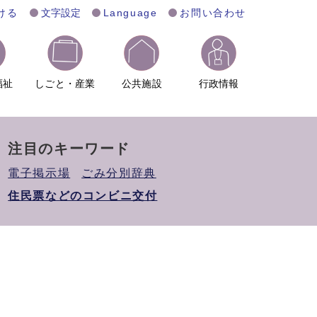
ける
文字設定
Language
お問い合わせ
福祉
しごと・産業
公共施設
行政情報
注目のキーワード
電子掲示場
ごみ分別辞典
住民票などのコンビニ交付