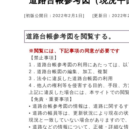
道路台帳参考図（現況平面
[初版公開日：
2022年2月1日
]
[更新日：
2022年
道路台帳参考図を閲覧する。
※閲覧には、下記事項の同意が必要です
【禁止事項】
1．道路台帳参考図の利用にあたっては、以
2．道路台帳図の編集、加工、複製
3．法令に違反した道路台帳図の利用
4．他人の権利等を侵害する目的、手段、方
上記に違反した場合には、本サイトでの閲
【免責・重要事項】
• 道路台帳参考図の情報は、道路に関する
• 道路の幅員等は、更新状況により現在の
現況と一致していない場合がありますので
• 道路などの情報について、正確・詳細な