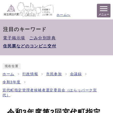
メニュー
ホームへ
注目のキーワード
電子掲示場
ごみ分別辞典
住民票などのコンビニ交付
現在位置
ホーム
行政情報
市民参加
会議録
令和3年度
宮代町指定管理者候補者選定委員会（はらっパーク宮
代）
令和3年度第2回宮代町指定