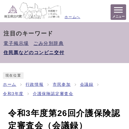
メニュー
ホームへ
注目のキーワード
電子掲示場
ごみ分別辞典
住民票などのコンビニ交付
現在位置
ホーム
行政情報
市民参加
会議録
令和3年度
介護保険認定審査会
令和3年度第26回介護保険認
定審査会（会議録）