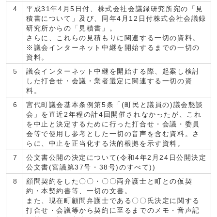
4
平成31年4月5日付、株式会社会議録研究所宛の「見
積書について」及び、同年4月12日付株式会社会議録
研究所からの「見積書」。
さらに、これらの見積もりに関連する一切の資料。
※議会インターネット中継を開始するまでの一切の
資料。
5
議会インターネット中継を開始する際、起案し検討
した打合せ・会議・業者選定に関連する一切の資
料。
6
宮代町議会基本条例第5条「(町民と議員の)議会懇談
会」を直近2年程の計4回開催されなかったが、これ
を中止と決定するために行った打合せ・会議・委員
会等で使用し参考とした一切の音声を含む資料。さ
らに、中止を正当化する法的根拠を示す資料。
7
公文書公開の決定について(令和4年2月24日公開決定
公文書(宮議第37号・38号)のすべて))
8
顧問契約をした〇〇・〇〇両弁護士と町との仮契
約・本契約書等、一切の文書。
また、現在町顧問弁護士である〇〇氏決定に関する
打合せ・会議等から契約に至るまでのメモ・音声記