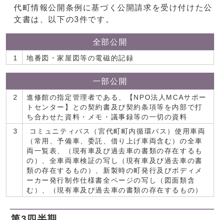
代町情報公開条例に基づく公開請求を受け付けた公
文書は、以下の3件です。
全部公開
1
地番図・家屋図等の電磁的記録
一部公開
2
進修館の指定管理者である、【NPO法人MCAサポー
トセンター】との契約書及び契約条項等を内部で打
ち合わせた資料・メモ・議事録等の一切の資料
3
コミュニティバス（宮代町町内循環バス）使用車両
（常用、予備車、委託、借り上げ車両含む）の全車
両一覧表、（現有車及び過去車の書類の存在するも
の）、全車両車検証の写し（現有車及び過去車の書
類の存在するもの）、新製時の町発行及びボディメ
ーカー発行制作仕様書全ページの写し（図面類含
む）、（現有車及び過去車の書類の存在するもの）
第3四半期