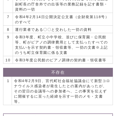
副町長の庁舎外での出張等の業務記録を記す書類・
資料の一切
7
令和4年2月14日公開決定公文書（企財発第118号）
のすべて
8
運行業者である〇〇と交わした一切の資料
9
令和3年度、町立小中学校、並びに保育園・公民館
等、町がピアノの調律費用として支払ったすべての
支払いを示す契約書・領収書等、一切の文書※上記
のうち町立保育園に係る文書
10
令和3年度公民館のピアノ調律の契約書・領収書等
不存在
1
令和4年2月9日、宮代町社会福祉協議会にて新型コロ
ナウイルス感染者が発生したとの案内があったが、
その翌日の会議等への参加者へ、この事実を伝えず
に開催するに至った経緯を示す一切のメモ・文書
等。