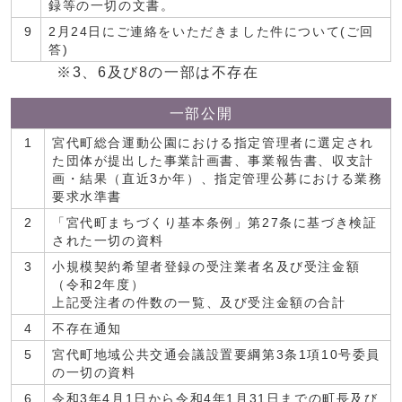
録等の一切の文書。
9
2月24日にご連絡をいただきました件について(ご回
答)
※3、6及び8の一部は不存在
一部公開
1
宮代町総合運動公園における指定管理者に選定され
た団体が提出した事業計画書、事業報告書、収支計
画・結果（直近3か年）、指定管理公募における業務
要求水準書
2
「宮代町まちづくり基本条例」第27条に基づき検証
された一切の資料
3
小規模契約希望者登録の受注業者名及び受注金額
（令和2年度）
上記受注者の件数の一覧、及び受注金額の合計
4
不存在通知
5
宮代町地域公共交通会議設置要綱第3条1項10号委員
の一切の資料
6
令和3年4月1日から令和4年1月31日までの町長及び