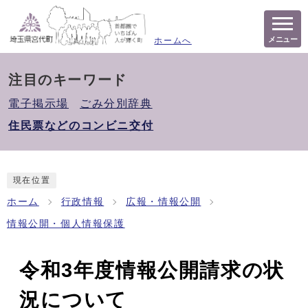
メニュー
ホームへ
注目のキーワード
電子掲示場
ごみ分別辞典
住民票などのコンビニ交付
現在位置
ホーム
行政情報
広報・情報公開
情報公開・個人情報保護
令和3年度情報公開請求の状
況について