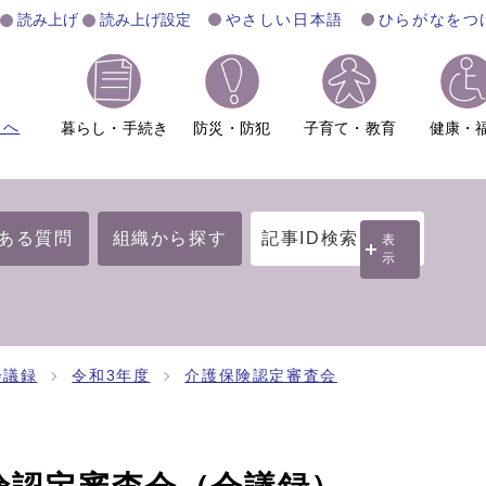
読み上げ
読み上げ設定
やさしい日本語
ひらがなをつ
ムへ
暮らし・手続き
防災・防犯
子育て・教育
健康・
ある質問
組織から探す
記事ID検索
表
示
会議録
令和3年度
介護保険認定審査会