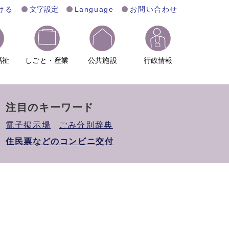
ける
文字設定
Language
お問い合わせ
福祉
しごと・産業
公共施設
行政情報
注目のキーワード
電子掲示場
ごみ分別辞典
住民票などのコンビニ交付