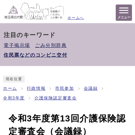
メニュー
ホームへ
注目のキーワード
電子掲示場
ごみ分別辞典
住民票などのコンビニ交付
現在位置
ホーム
行政情報
市民参加
会議録
令和3年度
介護保険認定審査会
令和3年度第13回介護保険認
定審査会（会議録）