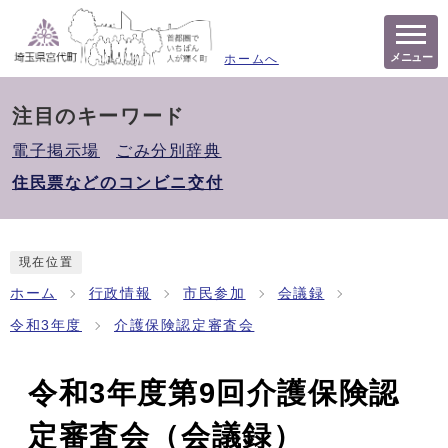
メニュー
ホームへ
注目のキーワード
電子掲示場
ごみ分別辞典
住民票などのコンビニ交付
現在位置
ホーム
行政情報
市民参加
会議録
令和3年度
介護保険認定審査会
令和3年度第9回介護保険認
定審査会（会議録）