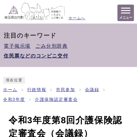
メニュー
ホームへ
注目のキーワード
電子掲示場
ごみ分別辞典
住民票などのコンビニ交付
現在位置
ホーム
行政情報
市民参加
会議録
令和3年度
介護保険認定審査会
令和3年度第8回介護保険認
定審査会（会議録）