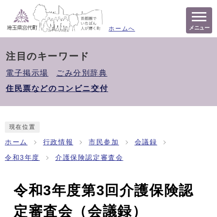
メニュー
ホームへ
注目のキーワード
電子掲示場
ごみ分別辞典
住民票などのコンビニ交付
現在位置
ホーム
行政情報
市民参加
会議録
令和3年度
介護保険認定審査会
令和3年度第3回介護保険認
定審査会（会議録）