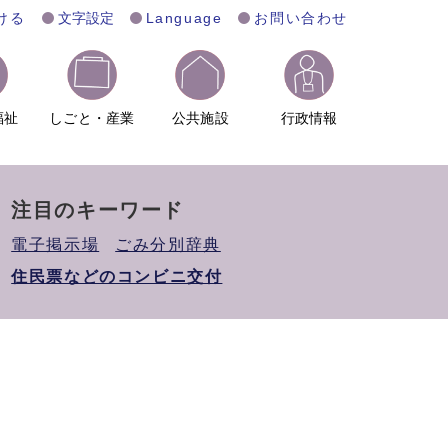
ける
文字設定
Language
お問い合わせ
福祉
しごと・産業
公共施設
行政情報
注目のキーワード
電子掲示場
ごみ分別辞典
住民票などのコンビニ交付