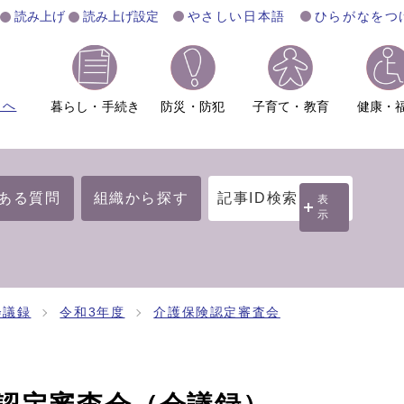
読み上げ
読み上げ設定
やさしい日本語
ひらがなをつ
ムへ
暮らし・手続き
防災・防犯
子育て・教育
健康・
ある質問
組織から探す
記事ID検索
表
示
会議録
令和3年度
介護保険認定審査会