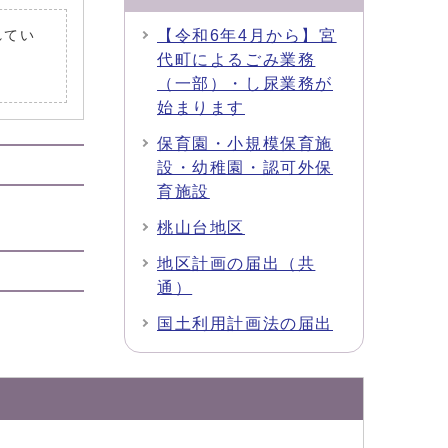
【令和6年4月から】宮
れてい
代町によるごみ業務
（一部）・し尿業務が
始まります
保育園・小規模保育施
設・幼稚園・認可外保
育施設
桃山台地区
地区計画の届出（共
通）
国土利用計画法の届出