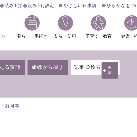
読み上げ
読み上げ設定
やさしい日本語
ひらがなをつ
ムへ
暮らし・手続き
防災・防犯
子育て・教育
健康・
ある質問
組織から探す
記事ID検索
表
示
発・許可等