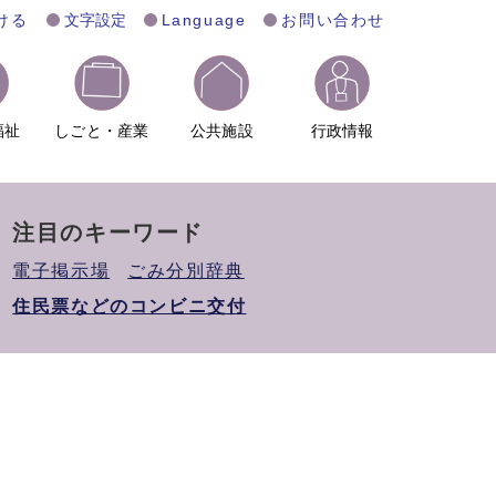
ける
文字設定
Language
お問い合わせ
福祉
しごと・産業
公共施設
行政情報
注目のキーワード
電子掲示場
ごみ分別辞典
住民票などのコンビニ交付