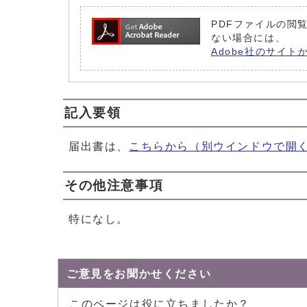
PDFファイルの閲覧
ない場合には、
Adobe社のサイト
記入要領
届出書は、
こちらから
（別ウインドウで開
その他注意事項
特になし。
ご意見をお聞かせください
このページは役に立ちましたか？