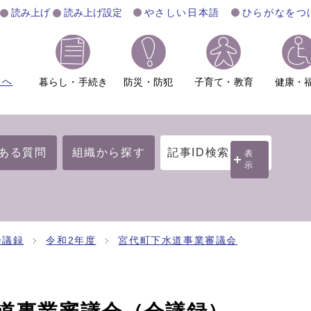
読み上げ
読み上げ設定
やさしい日本語
ひらがなをつ
ムへ
暮らし・手続き
防災・防犯
子育て・教育
健康・
ある質問
組織から探す
記事ID検索
表
示
会議録
令和2年度
宮代町下水道事業審議会