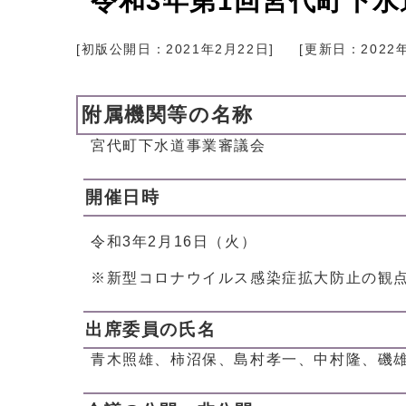
令和3年第1回宮代町下
[初版公開日：
2021年2月22日
]
[更新日：
2022
附属機関等の名称
宮代町下水道事業審議会
開催日時
令和3年2月16日（火）
※新型コロナウイルス感染症拡大防止の観
出席委員の氏名
青木照雄、柿沼保、島村孝一、中村隆、磯