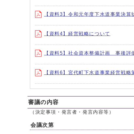
【資料3】令和元年度下水道事業決算
【資料4】経営戦略について
【資料5】社会資本整備計画 事後評
【資料6】宮代町下水道事業経営戦略
審議の内容
（決定事項・発言者・発言内容等）
会議次第