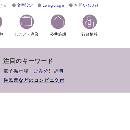
ける
文字設定
Language
お問い合わせ
福祉
しごと・産業
公共施設
行政情報
注目のキーワード
電子掲示場
ごみ分別辞典
住民票などのコンビニ交付