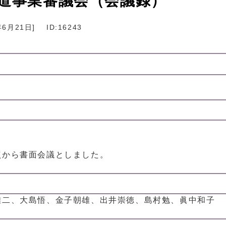
水道事業審議会（会議録）
年6月21日
]
ID:16243
点から書面会議としました。
雄二、大島悟、金子朝雄、出井崇徳、島村勉、眞中和子