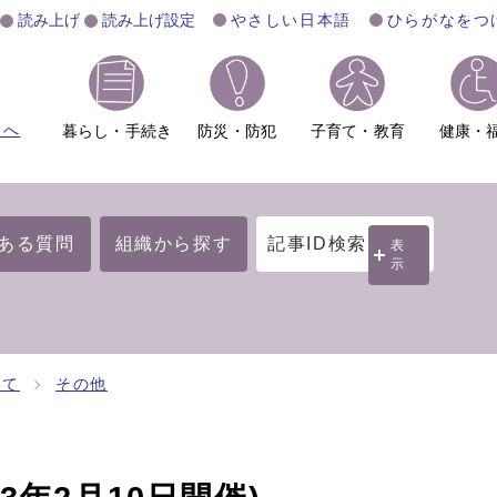
読み上げ
読み上げ設定
やさしい日本語
ひらがなをつ
ムへ
暮らし・手続き
防災・防犯
子育て・教育
健康・
ある質問
組織から探す
記事ID検索
表
示
いて
その他