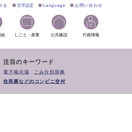
ける
文字設定
Language
お問い合わせ
福祉
しごと・産業
公共施設
行政情報
注目のキーワード
電子掲示場
ごみ分別辞典
住民票などのコンビニ交付