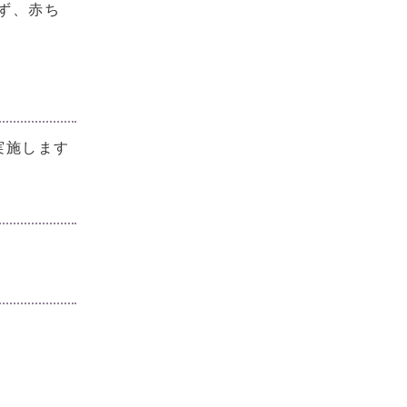
ず、赤ち
実施します
。