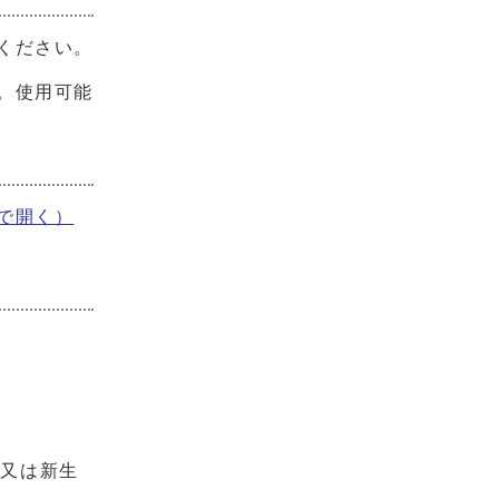
ください。
。使用可能
で開く）
し又は新生