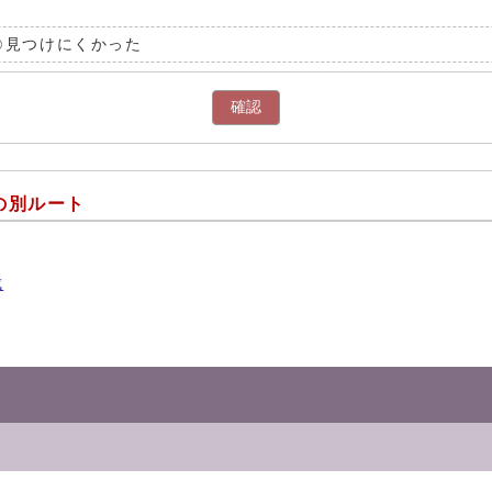
見つけにくかった
確認
の別ルート
成