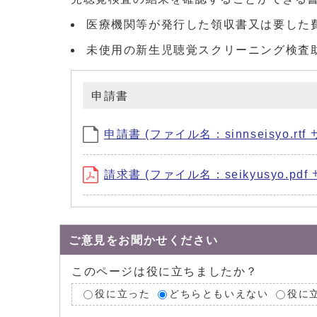
医療機関等が発行した領収書又は要した
未使用の新生児聴覚スクリーニング検査
申請書
申請書 (ファイル名：sinnseisyo.rtf
請求書 (ファイル名：seikyusyo.pdf 
ご意見をお聞かせください
このページは役に立ちましたか？
役に立った
どちらともいえない
役に