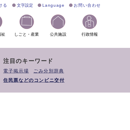
ける
文字設定
Language
お問い合わせ
福祉
しごと・産業
公共施設
行政情報
注目のキーワード
電子掲示場
ごみ分別辞典
住民票などのコンビニ交付