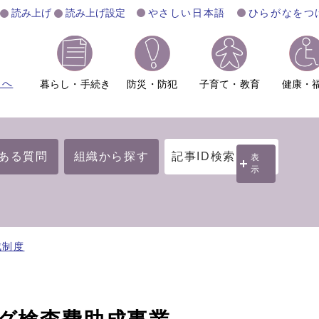
読み上げ
読み上げ設定
やさしい日本語
ひらがなをつ
ムへ
暮らし・手続き
防災・防犯
子育て・教育
健康・
ある質問
組織から探す
記事ID検索
表
示
成制度