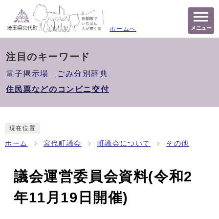
メニュー
ホームへ
注目のキーワード
電子掲示場
ごみ分別辞典
住民票などのコンビニ交付
現在位置
ホーム
宮代町議会
町議会について
その他
議会運営委員会資料(令和2
年11月19日開催)