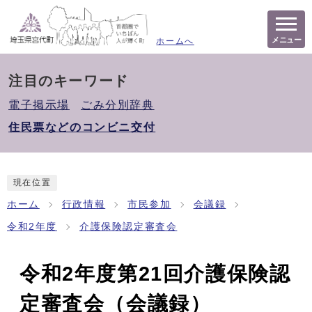
メニュー
ホームへ
注目のキーワード
電子掲示場
ごみ分別辞典
住民票などのコンビニ交付
現在位置
ホーム
行政情報
市民参加
会議録
令和2年度
介護保険認定審査会
令和2年度第21回介護保険認
定審査会（会議録）