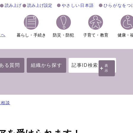
読み上げ
読み上げ設定
やさしい日本語
ひらがなをつ
ムへ
暮らし・手続き
防災・防犯
子育て・教育
健康・
ある質問
組織から探す
記事ID検索
表
示
康相談