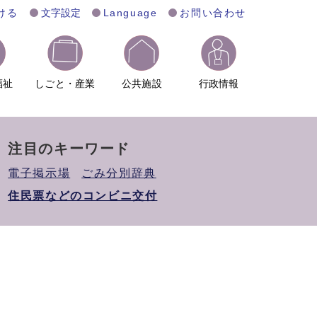
ける
文字設定
Language
お問い合わせ
福祉
しごと・産業
公共施設
行政情報
注目のキーワード
電子掲示場
ごみ分別辞典
住民票などのコンビニ交付