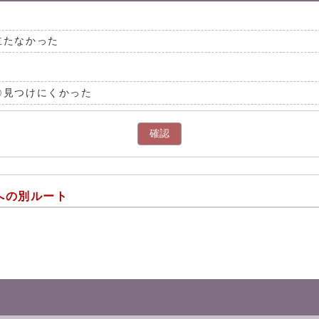
立たなかった
見つけにくかった
確認
への別ルート