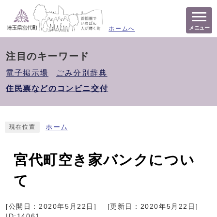
メニュー
ホームへ
注目のキーワード
電子掲示場
ごみ分別辞典
住民票などのコンビニ交付
ホーム
現在位置
宮代町空き家バンクについ
て
[公開日：
2020年5月22日
]
[更新日：
2020年5月22日
]
ID:14061