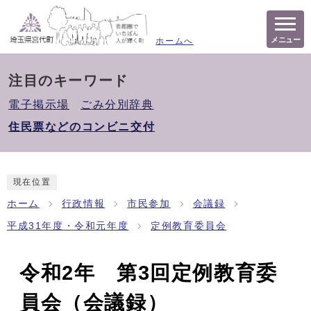
メニュー
ホームへ
注目のキーワード
電子掲示場
ごみ分別辞典
住民票などのコンビニ交付
現在位置
ホーム
行政情報
市民参加
会議録
平成31年度・令和元年度
定例教育委員会
令和2年 第3回定例教育委
員会（会議録）