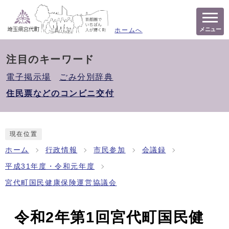
メニュー
ホームへ
注目のキーワード
電子掲示場
ごみ分別辞典
住民票などのコンビニ交付
現在位置
ホーム
行政情報
市民参加
会議録
平成31年度・令和元年度
宮代町国民健康保険運営協議会
令和2年第1回宮代町国民健