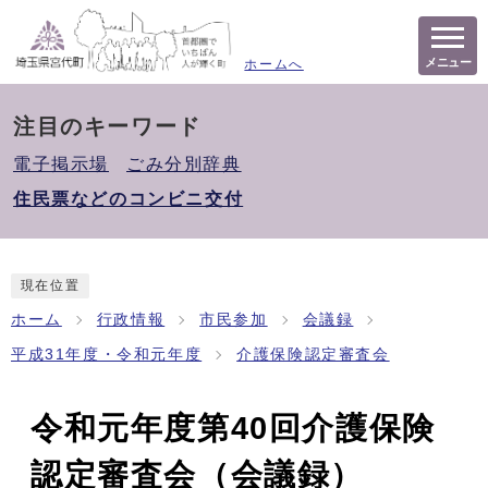
メニュー
ホームへ
注目のキーワード
電子掲示場
ごみ分別辞典
住民票などのコンビニ交付
現在位置
ホーム
行政情報
市民参加
会議録
平成31年度・令和元年度
介護保険認定審査会
令和元年度第40回介護保険
認定審査会（会議録）