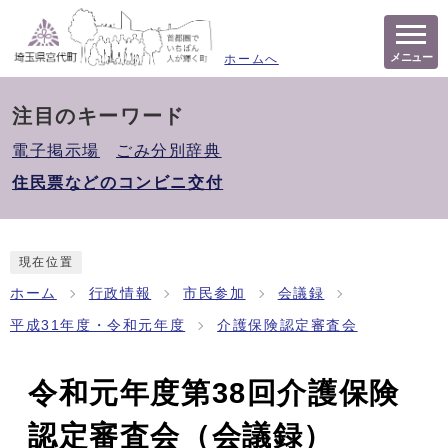
メニュー
ホームへ
注目のキーワード
電子掲示場
ごみ分別辞典
住民票などのコンビニ交付
現在位置
ホーム
行政情報
市民参加
会議録
平成31年度・令和元年度
介護保険認定審査会
令和元年度第38回介護保険
認定審査会（会議録）