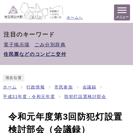
メニュー
ホームへ
注目のキーワード
電子掲示場
ごみ分別辞典
住民票などのコンビニ交付
現在位置
ホーム
行政情報
市民参加
会議録
平成31年度・令和元年度
防犯灯設置検討部会
令和元年度第3回防犯灯設置
検討部会（会議録）