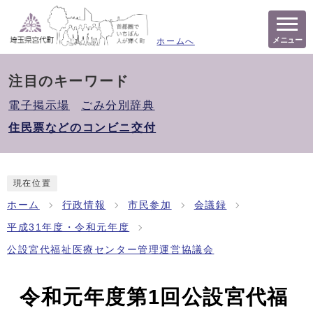
メニュー
ホームへ
注目のキーワード
電子掲示場
ごみ分別辞典
住民票などのコンビニ交付
現在位置
ホーム
行政情報
市民参加
会議録
平成31年度・令和元年度
公設宮代福祉医療センター管理運営協議会
令和元年度第1回公設宮代福