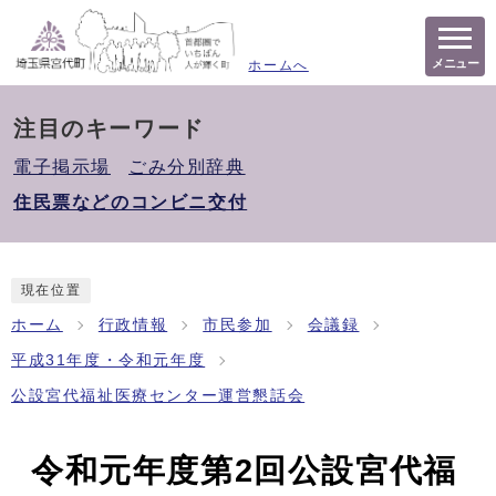
メニュー
ホームへ
注目のキーワード
電子掲示場
ごみ分別辞典
住民票などのコンビニ交付
現在位置
ホーム
行政情報
市民参加
会議録
平成31年度・令和元年度
公設宮代福祉医療センター運営懇話会
令和元年度第2回公設宮代福