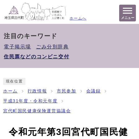
メニュー
ホームへ
注目のキーワード
電子掲示場
ごみ分別辞典
住民票などのコンビニ交付
現在位置
ホーム
行政情報
市民参加
会議録
平成31年度・令和元年度
宮代町国民健康保険運営協議会
令和元年第3回宮代町国民健