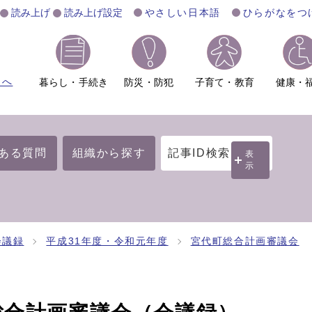
読み上げ
読み上げ設定
やさしい日本語
ひらがなをつ
ムへ
暮らし・手続き
防災・防犯
子育て・教育
健康・
ある質問
組織から探す
記事ID検索
表
示
会議録
平成31年度・令和元年度
宮代町総合計画審議会