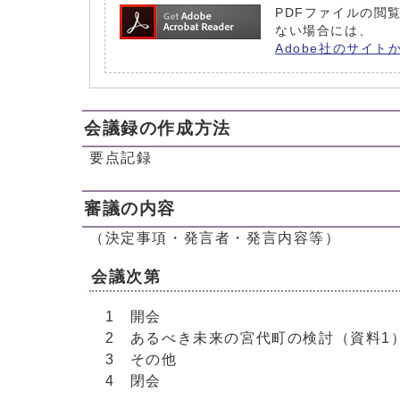
PDFファイルの閲覧
ない場合には、
Adobe社のサイト
会議録の作成方法
要点記録
審議の内容
（決定事項・発言者・発言内容等）
会議次第
1 開会
2 あるべき未来の宮代町の検討（資料1
3 その他
4 閉会