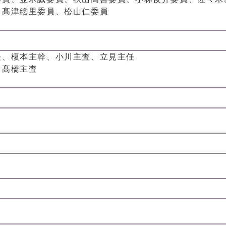
、髙津絵里委員、松山仁委員
長、榎本主幹、小川主査、立見主任
、髙橋主査