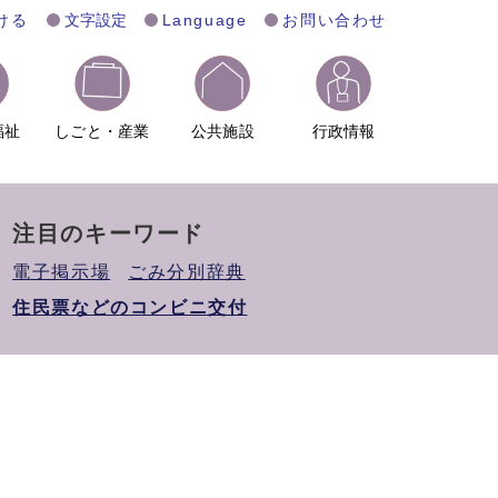
ける
文字設定
Language
お問い合わせ
福祉
しごと・産業
公共施設
行政情報
注目のキーワード
電子掲示場
ごみ分別辞典
住民票などのコンビニ交付