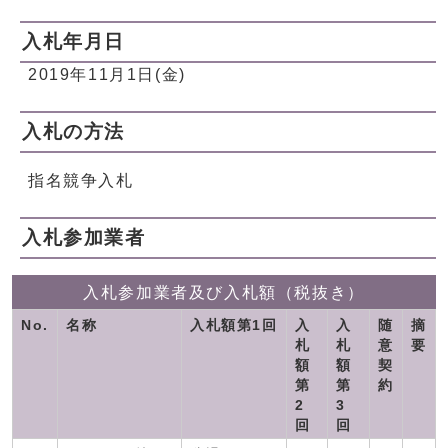
入札年月日
2019年11月1日(金)
入札の方法
指名競争入札
入札参加業者
入札参加業者及び入札額（税抜き）
No.
名称
入札額第1回
入
入
随
摘
札
札
意
要
額
額
契
第
第
約
2
3
回
回