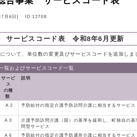
総合事業 サービスコード表
年7月6日
]
ID:12708
 サービスコード表 令和8年6月更新
算について、単位数の変更及びサービスコードを追加しま
一覧およびサービスコード一覧
サービ
説明
ス
の種
類
A 2
予防給付の指定介護予防訪問介護に相当するサービス
A 3
介護予防訪問介護（国）の基準を緩和し、町独自の基
問型サービス
A 6
予防給付の指定介護予防通所介護に相当するサービス