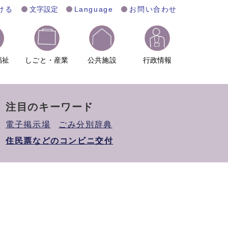
ける
文字設定
Language
お問い合わせ
福祉
しごと・産業
公共施設
行政情報
注目のキーワード
電子掲示場
ごみ分別辞典
住民票などのコンビニ交付