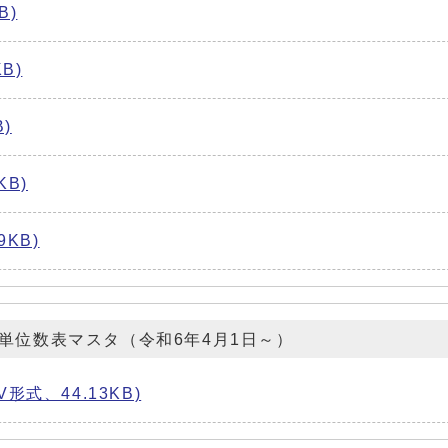
B)
B)
)
KB)
9KB)
単位数表マスタ（令和6年4月1日～）
V形式、44.13KB)