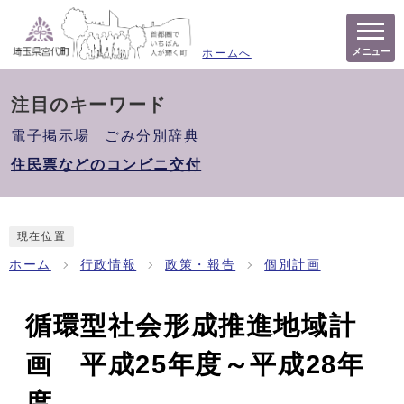
メニュー
ホームへ
注目のキーワード
電子掲示場
ごみ分別辞典
住民票などのコンビニ交付
現在位置
ホーム
行政情報
政策・報告
個別計画
循環型社会形成推進地域計
画 平成25年度～平成28年
度