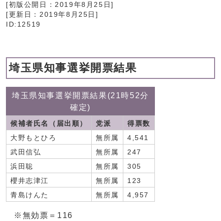
[初版公開日：
2019年8月25日
]
[更新日：
2019年8月25日
]
ID:12519
埼玉県知事選挙開票結果
埼玉県知事選挙開票結果(21時52分
確定)
候補者氏名（届出順）
党派
得票数
大野もとひろ
無所属
4,541
武田信弘
無所属
247
浜田聡
無所属
305
櫻井志津江
無所属
123
青島けんた
無所属
4,957
※無効票＝116