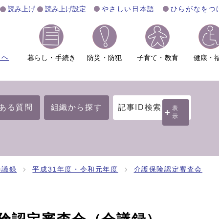
読み上げ
読み上げ設定
やさしい日本語
ひらがなをつ
ムへ
暮らし・手続き
防災・防犯
子育て・教育
健康・
ある質問
組織から探す
記事ID検索
表
示
会議録
平成31年度・令和元年度
介護保険認定審査会