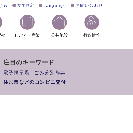
ける
文字設定
Language
お問い合わせ
福祉
しごと・産業
公共施設
行政情報
注目のキーワード
電子掲示場
ごみ分別辞典
住民票などのコンビニ交付