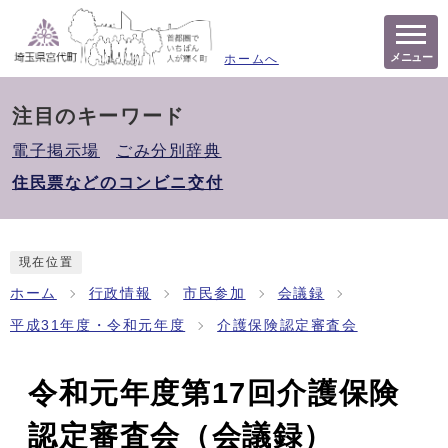
メニュー
ホームへ
注目のキーワード
電子掲示場
ごみ分別辞典
住民票などのコンビニ交付
現在位置
ホーム
行政情報
市民参加
会議録
平成31年度・令和元年度
介護保険認定審査会
令和元年度第17回介護保険
認定審査会（会議録）