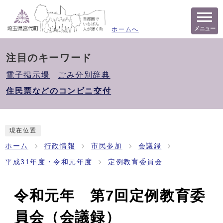
メニュー
ホームへ
注目のキーワード
電子掲示場
ごみ分別辞典
住民票などのコンビニ交付
現在位置
ホーム
行政情報
市民参加
会議録
平成31年度・令和元年度
定例教育委員会
令和元年 第7回定例教育委
員会（会議録）